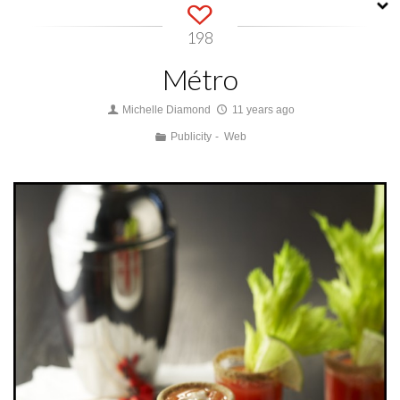
198
Métro
Michelle Diamond
11 years ago
Publicity
Web