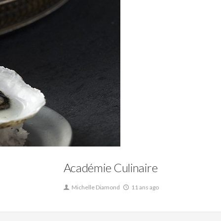
Livres,
Publicités,
Web
Académie Culinaire
Michelle Diamond
11 ans ago